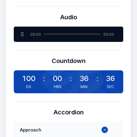
Audio
Lecteur
00:00
00:00
audio
Countdown
1
0
0
:
0
0
:
3
6
:
3
6
Accordion
Approach