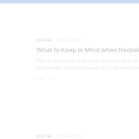
14 janvier 2022
DIGITAL
What to Keep in Mind when Redes
Dem ut perspiciatis unde omnis iste natus error s
rem aperiam, eaque ipsa quae ab illo inventore ver
26
0
14 janvier 2022
DIGITAL