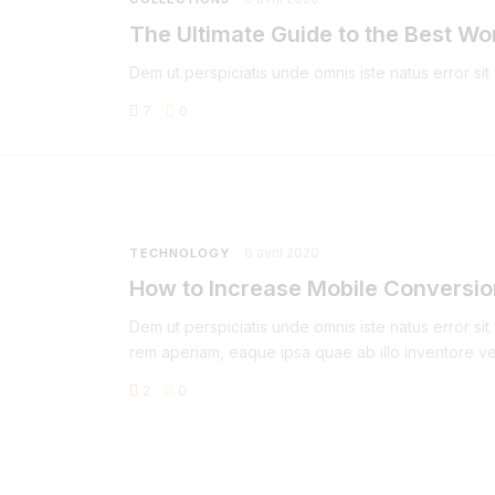
The Ultimate Guide to the Best W
Dem ut perspiciatis unde omnis iste natus error si
7
0
6 avril 2020
TECHNOLOGY
How to Increase Mobile Conversi
Dem ut perspiciatis unde omnis iste natus error s
rem aperiam, eaque ipsa quae ab illo inventore ver
2
0