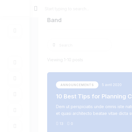
Band
Viewing 1-10 posts
5 avril 2020
ANNOUNCEMENTS
10 Best Tips for Planning 
Dem ut perspiciatis unde omnis iste na
et quasi architecto beatae vitae dicta 
13
0