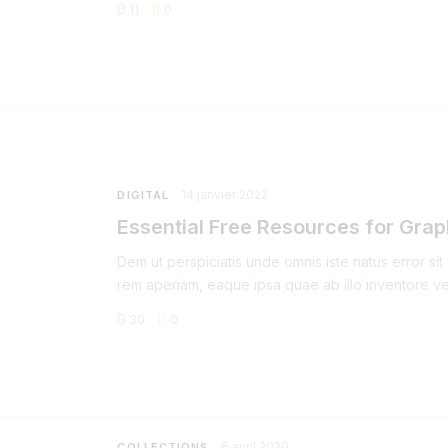
11
0
14 janvier 2022
DIGITAL
Essential Free Resources for Grap
Dem ut perspiciatis unde omnis iste natus error s
rem aperiam, eaque ipsa quae ab illo inventore ver
30
0
6 avril 2020
COLLECTIONS