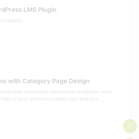
ordPress LMS Plugin
t voluptatem…
ons with Category Page Design
it voluptatem accusantium doloremque laudantium, totam
itatis et quasi architecto beatae vitae dicta sunt…