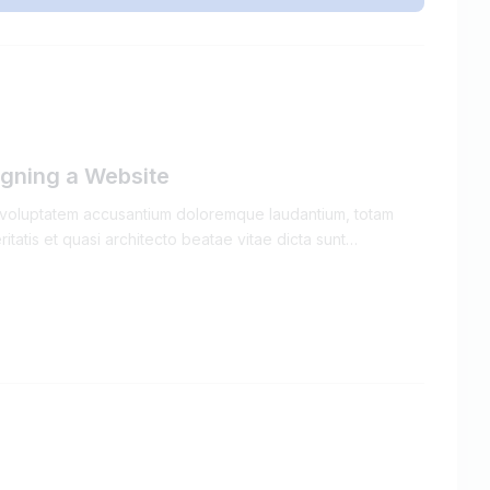
igning a Website
it voluptatem accusantium doloremque laudantium, totam
itatis et quasi architecto beatae vitae dicta sunt…