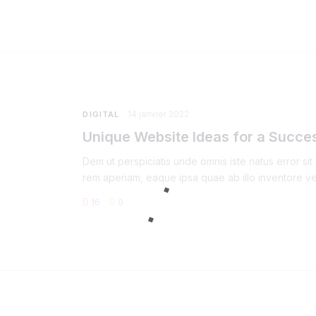
14 janvier 2022
DIGITAL
Unique Website Ideas for a Succes
Dem ut perspiciatis unde omnis iste natus error s
rem aperiam, eaque ipsa quae ab illo inventore ver
16
0