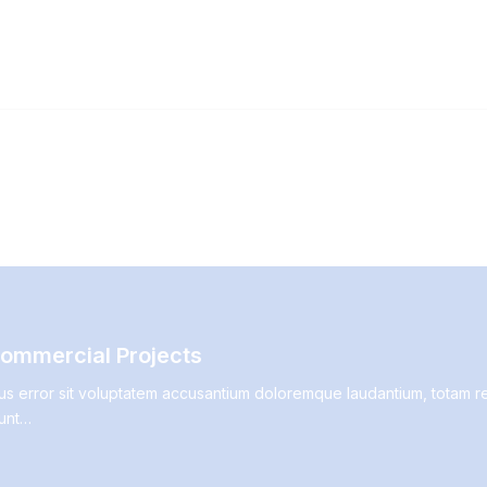
Commercial Projects
tus error sit voluptatem accusantium doloremque laudantium, totam re
sunt…