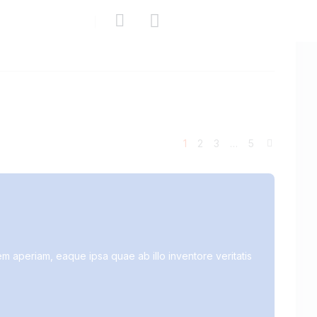
1
>
2
3
…
5
m aperiam, eaque ipsa quae ab illo inventore veritatis