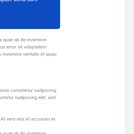
quae ab illo inventore
tus error sit voluptatem
inventore veritatis et quasi
atione consetetur sadipscing
etetur sadipscing elitr, sed
. At vero eos et accusam et
quae ab illo inventore