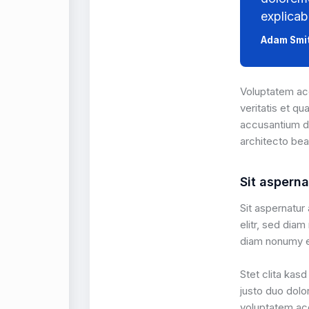
explicab
Adam Smi
Voluptatem acc
veritatis et qu
accusantium do
architecto bea
Sit asperna
Sit aspernatur
elitr, sed dia
diam nonumy e
Stet clita kas
justo duo dolo
voluptatem acc