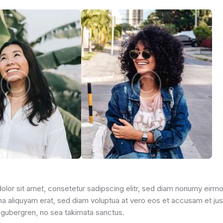
lor sit amet, consetetur sadipscing elitr, sed diam nonumy eirmo
a aliquyam erat, sed diam voluptua at vero eos et accusam et ju
d gubergren, no sea takimata sanctus.