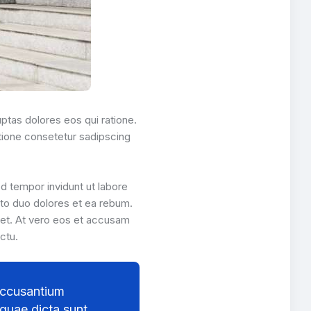
uptas dolores eos qui ratione.
atione consetetur sadipscing
d tempor invidunt ut labore
sto duo dolores et ea rebum.
met. At vero eos et accusam
ctu.
 accusantium
quae dicta sunt