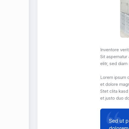
Inventore verit
Sit aspernatur
elitr, sed dia
Lorem ipsum do
et dolore magn
Stet clita kas
et justo duo d
Sed ut p
doloremq