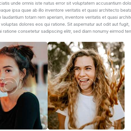
iatis unde omnis iste natus error sit voluptatem accusantium do
que ipsa quae ab illo inventore veritatis et quasi architecto beat
 laudantium totam rem aperiam, inventore veritatis et quasi archit
 voluptas dolores eos qui ratione. Sit aspernatur aut odit aut fugi
i ratione consetetur sadipscing elitr, sed diam nonumy eirmod tem