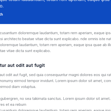
o.
th
usantium doloremque laudantium, totam rem aperiam, eaque ipsa 
asi architecto beatae vitae dicta sunt explicabo. nde omnis iste na
loremque laudantium, totam rem aperiam, eaque ipsa quae ab illo 
tae vitae dicta sunt explicabo.
tur aut odit aut fugit
 aut odit aut fugit, sed quia consequuntur magni dolores eos qui r
m nonumy eirmod tempor invidunt. Lorem ipsum dolor sit amet, cons
irmod diam voluptua.
d gubergren, no sea takimata sanctus. Lorem ipsum dolor sit amet
res et ea rebum
usantium doloremque laudantium, totam rem aperiam, eaque ipsa 