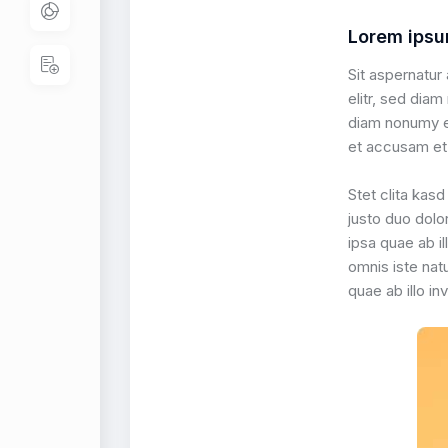
Lorem ipsu
Sit aspernatur
elitr, sed dia
diam nonumy ei
et accusam et 
Stet clita kas
justo duo dol
ipsa quae ab i
omnis iste nat
quae ab illo in