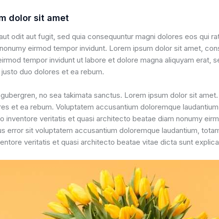
m dolor sit amet
 aut odit aut fugit, sed quia consequuntur magni dolores eos qui r
m nonumy eirmod tempor invidunt. Lorem ipsum dolor sit amet, cons
rmod tempor invidunt ut labore et dolore magna aliquyam erat, s
justo duo dolores et ea rebum.
d gubergren, no sea takimata sanctus. Lorem ipsum dolor sit amet
ores et ea rebum. Voluptatem accusantium doloremque laudantium
llo inventore veritatis et quasi architecto beatae diam nonumy eir
us error sit voluptatem accusantium doloremque laudantium, tota
ventore veritatis et quasi architecto beatae vitae dicta sunt explic