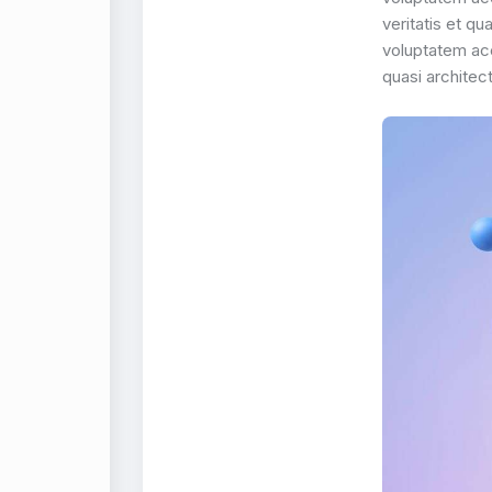
veritatis et q
voluptatem acc
quasi architec