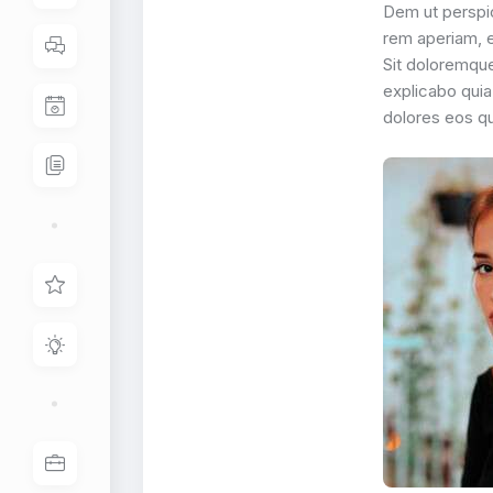
Dem ut perspic
rem aperiam, ea
Sit doloremque
explicabo quia
dolores eos qu