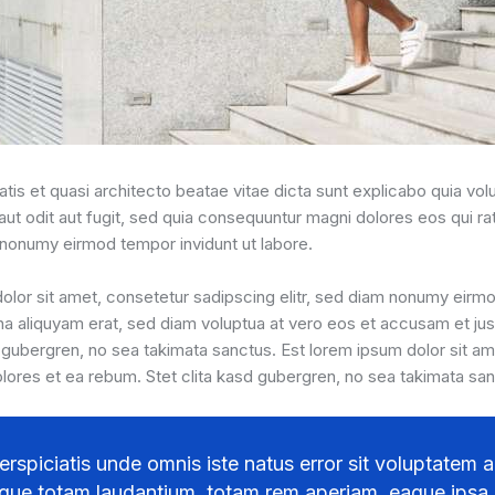
atis et quasi architecto beatae vitae dicta sunt explicabo quia vol
 aut odit aut fugit, sed quia consequuntur magni dolores eos qui r
m nonumy eirmod tempor invidunt ut labore.
lor sit amet, consetetur sadipscing elitr, sed diam nonumy eirmo
a aliquyam erat, sed diam voluptua at vero eos et accusam et ju
d gubergren, no sea takimata sanctus. Est lorem ipsum dolor sit a
olores et ea rebum. Stet clita kasd gubergren, no sea takimata san
erspiciatis unde omnis iste natus error sit voluptatem
ue totam laudantium, totam rem aperiam, eaque ipsa 