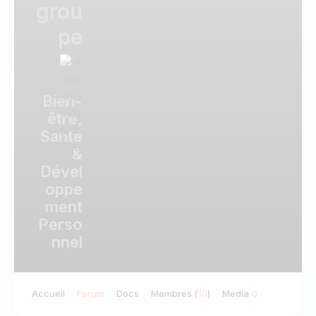
grou
pe
Bien-
être,
Santé
&
Dével
oppe
ment
Perso
nnel
Accueil
Forum
Docs
Membres (
)
Media
10
0