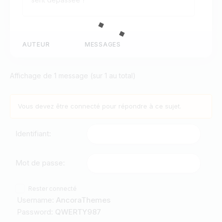
AUTEUR
MESSAGES
Affichage de 1 message (sur 1 au total)
Vous devez être connecté pour répondre à ce sujet.
Identifiant:
Mot de passe:
Rester connecté
Username:
AncoraThemes
Password:
QWERTY987