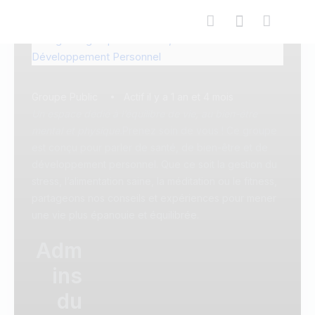
Groupe Public
Actif il y a 1 an et 4 mois
Un espace dédié à l’équilibre de vie, au bien-être
mental et physique.
Prenez soin de vous ! Ce groupe
est conçu pour parler de santé, de bien-être et de
développement personnel. Que ce soit la gestion du
stress, l’alimentation saine, la méditation ou le fitness,
partageons nos conseils et expériences pour mener
une vie plus épanouie et équilibrée.
Adm
ins
du