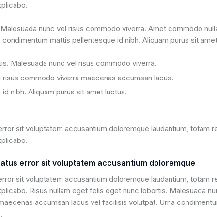
xplicabo.
is. Malesuada nunc vel risus commodo viverra. Amet commodo nulla
a condimentum mattis pellentesque id nibh. Aliquam purus sit amet 
rtis. Malesuada nunc vel risus commodo viverra.
Vel risus commodo viverra maecenas accumsan lacus.
d nibh. Aliquam purus sit amet luctus.
 error sit voluptatem accusantium doloremque laudantium, totam rem
xplicabo.
 natus error sit voluptatem accusantium doloremque
 error sit voluptatem accusantium doloremque laudantium, totam rem
explicabo. Risus nullam eget felis eget nunc lobortis. Malesuada
a maecenas accumsan lacus vel facilisis volutpat. Urna condimentu
.