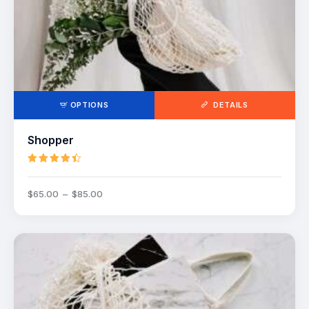
OPTIONS
DETAILS
Shopper
Note
4.50
$
65
.
00
–
$
85
.
00
sur 5