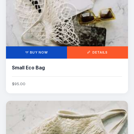
BUY NOW
DETAILS
Small Eco Bag
$
95
.
00