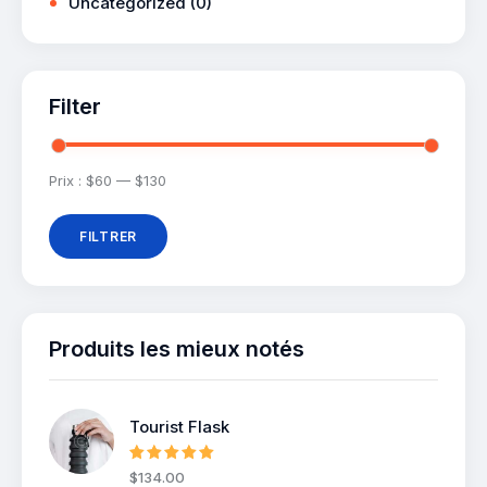
Uncategorized
(0)
Filter
Prix :
$60
—
$130
FILTRER
Produits les mieux notés
Tourist Flask
Note
5.00
$
134
.
00