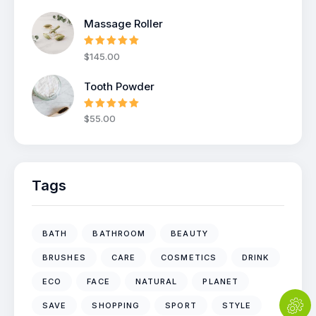
sur 5
Massage Roller
Note
5.00
$
145
.
00
sur 5
Tooth Powder
Note
5.00
$
55
.
00
sur 5
Tags
BATH
BATHROOM
BEAUTY
BRUSHES
CARE
COSMETICS
DRINK
ECO
FACE
NATURAL
PLANET
SAVE
SHOPPING
SPORT
STYLE