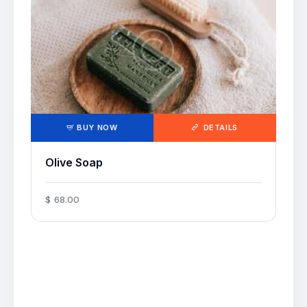
BUY NOW
DETAILS
Olive Soap
$
68
.
00