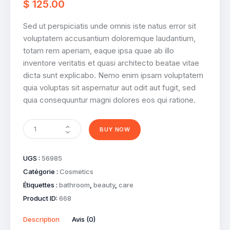
$
125
.
00
Sed ut perspiciatis unde omnis iste natus error sit
voluptatem accusantium doloremque laudantium,
totam rem aperiam, eaque ipsa quae ab illo
inventore veritatis et quasi architecto beatae vitae
dicta sunt explicabo. Nemo enim ipsam voluptatem
quia voluptas sit aspernatur aut odit aut fugit, sed
quia consequuntur magni dolores eos qui ratione.
BUY NOW
UGS :
56985
Catégorie :
Cosmetics
Étiquettes :
bathroom
,
beauty
,
care
Product ID:
668
Description
Avis (0)