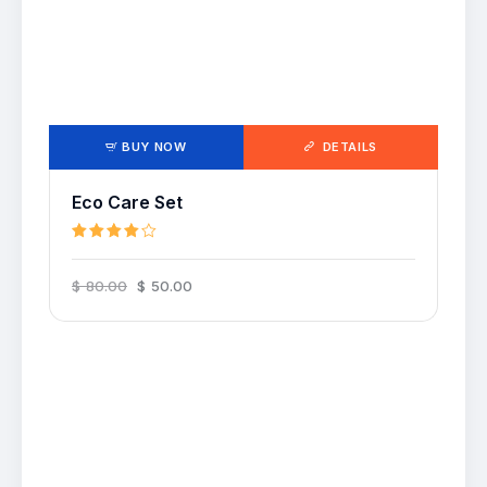
BUY NOW
DETAILS
Eco Care Set
Note
4.00
$
80
.
00
$
50
.
00
sur 5