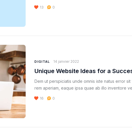
13
0
14 janvier 2022
DIGITAL
Unique Website Ideas for a Succes
Dem ut perspiciatis unde omnis iste natus error s
rem aperiam, eaque ipsa quae ab illo inventore ver
16
0