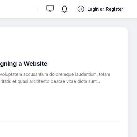
Login or
Register
igning a Website
it voluptatem accusantium doloremque laudantium, totam
itatis et quasi architecto beatae vitae dicta sunt…