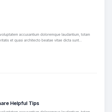
it voluptatem accusantium doloremque laudantium, totam
itatis et quasi architecto beatae vitae dicta sunt…
hare Helpful Tips
it voluptatem accusantium doloremque laudantium, totam